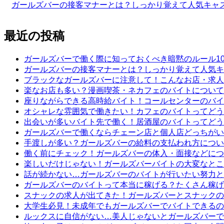
ナ
ガールズバーの接客マナーとは？しっかり覚えて人気キャ
ビ
最近の投稿
ゲ
ー
ガールズバーで働く際に知っておくべき暗黙のルール1
シ
ガールズバーの接客マナーとは？しっかり覚えて人気キ
ブラックなガールズバーに注意して！こんなお店・求人
ョ
楽なお店も多い？漫画喫茶・ネカフェのバイトについて
ン
座りながらできる高時給バイト！コールセンターのバイ
オシャレな雰囲気で働きたい！カフェのバイトってどう
出会いが多いバイト先で働く！居酒屋のバイトってどう
ガールズバーで働くならチェーン店と個人店どっちがい
手渡しが多い？ガールズバーの給料の支払われ方につい
働く前にチェック！ガールズバーの体入・面接などにつ
楽しいだけじゃない！ガールズバーバイトの大変なとこ
話が続かない…ガールズバーのバイトが行いたい努力と
ガールズバーのバイトって本当に稼げる？たくさん稼げ
スナックの求人が出てきた！ガールズバーとスナックの
大学生必見！未成年でもガールズバーでバイトできるの
ルックスに自信がない…美人じゃないとガールズバーで