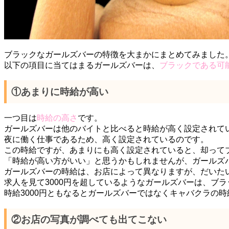
ブラックなガールズバーの特徴を大まかにまとめてみました
以下の項目に当てはまるガールズバーは、
ブラックである可
①あまりに時給が高い
一つ目は
時給の高さ
です。
ガールズバーは他のバイトと比べると時給が高く設定されて
夜に働く仕事であるため、高く設定されているのです。
この時給ですが、あまりにも高く設定されていると、却って
「時給が高い方がいい」と思うかもしれませんが、ガールズ
ガールズバーの時給は、お店によって異なりますが、だいたい平
求人を見て3000円を超しているようなガールズバーは、ブ
時給3000円ともなるとガールズバーではなくキャバクラの
②お店の写真が調べても出てこない