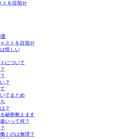
ストを目指せ
0選
ャストを目指せ
は怪しい
トについて
？
？
い？
て
いてまとめ
ろ
は？
る秘密教えます
違いって何？
？
働くのは無理？