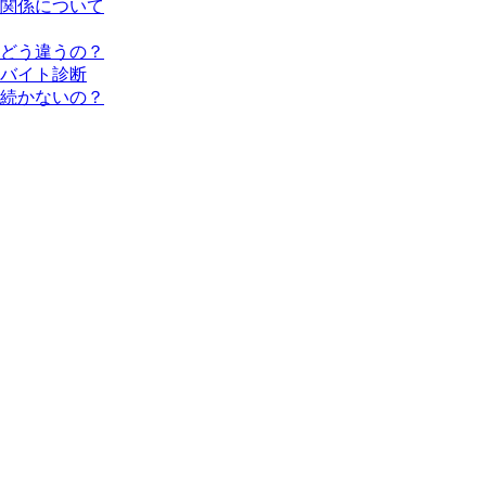
関係について
どう違うの？
バイト診断
続かないの？