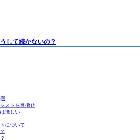
うして続かないの？
0選
ャストを目指せ
は怪しい
トについて
？
？