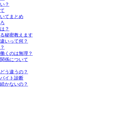
い？
て
いてまとめ
ろ
は？
る秘密教えます
違いって何？
？
働くのは無理？
関係について
どう違うの？
バイト診断
続かないの？