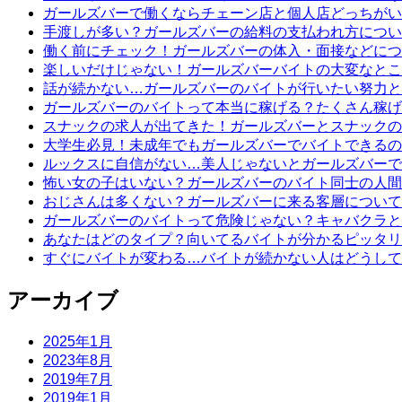
ガールズバーで働くならチェーン店と個人店どっちがい
手渡しが多い？ガールズバーの給料の支払われ方につい
働く前にチェック！ガールズバーの体入・面接などにつ
楽しいだけじゃない！ガールズバーバイトの大変なとこ
話が続かない…ガールズバーのバイトが行いたい努力と
ガールズバーのバイトって本当に稼げる？たくさん稼げ
スナックの求人が出てきた！ガールズバーとスナックの
大学生必見！未成年でもガールズバーでバイトできるの
ルックスに自信がない…美人じゃないとガールズバーで
怖い女の子はいない？ガールズバーのバイト同士の人間
おじさんは多くない？ガールズバーに来る客層について
ガールズバーのバイトって危険じゃない？キャバクラと
あなたはどのタイプ？向いてるバイトが分かるピッタリ
すぐにバイトが変わる…バイトが続かない人はどうして
アーカイブ
2025年1月
2023年8月
2019年7月
2019年1月