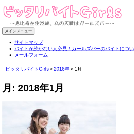
メインメニュー
ピッタリバイトGirls
～恵比寿在住22歳、私の天職はガールズバー～
サイトマップ
バイトが続かない人必見！ガールズバーのバイトについ
メールフォーム
ピッタリバイトGirls
>
2018年
>
1月
月:
2018年1月